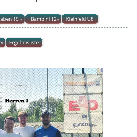
aben 15
Bambini 12
Kleinfeld U8
e
Ergebnisliste